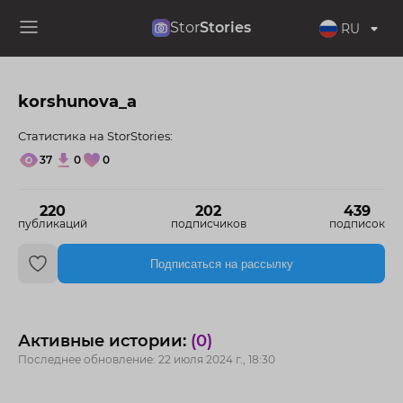
Stor
Stories
RU
korshunova_a
Статистика на StorStories:
37
0
0
220
202
439
публикаций
подписчиков
подписок
Подписаться на рассылку
Активные истории:
(0)
Последнее обновление: 22 июля 2024 г., 18:30