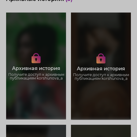
Получите доступ к архивным
Получите доступ к архивным
историям korshunova_a
историям korshunova_a
Не отвлекайтесь на рекламу
Не отвлекайтесь на рекламу
Загружайте истории без
Загружайте истории без
Архивная история
Архивная история
ограничений
ограничений
Получите доступ к архивным
Получите доступ к архивным
публикациям korshunova_a
публикациям korshunova_a