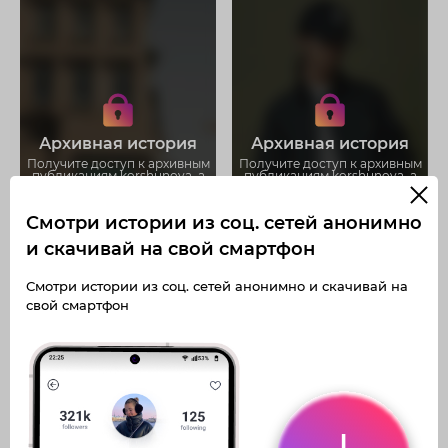
Получите доступ к архивным
Получите доступ к архивным
историям korshunova_a
историям korshunova_a
Не отвлекайтесь на рекламу
Не отвлекайтесь на рекламу
Загружайте истории без
Загружайте истории без
Архивная история
Архивная история
ограничений
ограничений
Получите доступ к архивным
Получите доступ к архивным
публикациям korshunova_a
публикациям korshunova_a
Смотри истории из соц. сетей анонимно
и скачивай на свой смартфон
Смотри истории из соц. сетей анонимно и скачивай на
свой смартфон