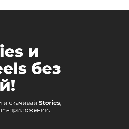
ies и
els без
й!
и и скачивай
Stories
,
ram-приложении.