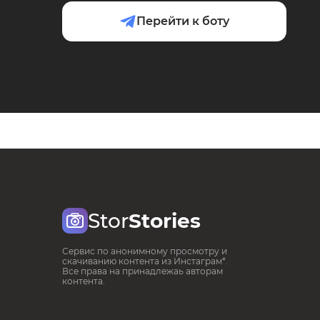
Перейти к боту
Stor
Stories
Сервис по анонимному просмотру и
скачиванию контента из Инстаграм*.
Все права на принадлежаь авторам
контента.