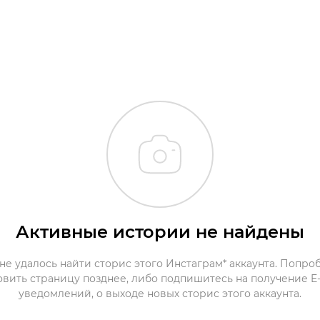
Активные истории не найдены
не удалось найти сторис этого Инстаграм* аккаунта. Попро
овить страницу позднее, либо подпишитесь на получение E-
уведомлений, о выходе новых сторис этого аккаунта.