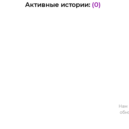
Активные истории:
(0)
Нам 
обн