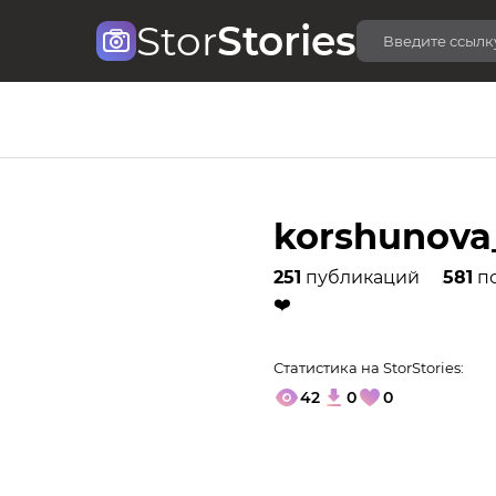
Stor
Stories
korshunova_
251
публикаций
581
п
❤️
Статистика на StorStories:
42
0
0