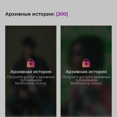
Архивные истории:
(200)
Получите доступ к архивным
Получите доступ к архивным
историям korshunova_victory
историям korshunova_victory
Не отвлекайтесь на рекламу
Не отвлекайтесь на рекламу
Архивная история
Архивная история
Загружайте истории без
Загружайте истории без
ограничений
ограничений
Получите доступ к архивным
Получите доступ к архивным
публикациям
публикациям
korshunova_victory
korshunova_victory