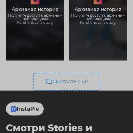
Не отвлекайтесь на рекламу
Не отвлекайтесь на рекламу
Архивная история
Архивная история
Загружайте истории без
Загружайте истории без
ограничений
ограничений
Получите доступ к архивным
Получите доступ к архивным
публикациям
публикациям
korshunova_victory
korshunova_victory
Смотреть еще
InstaPie
Смотри Stories и