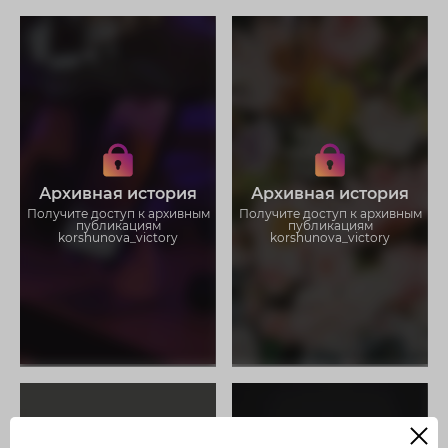
Получите доступ к архивным
Получите доступ к архивным
историям korshunova_victory
историям korshunova_victory
Не отвлекайтесь на рекламу
Не отвлекайтесь на рекламу
Архивная история
Архивная история
Загружайте истории без
Загружайте истории без
ограничений
ограничений
Получите доступ к архивным
Получите доступ к архивным
публикациям
публикациям
korshunova_victory
korshunova_victory