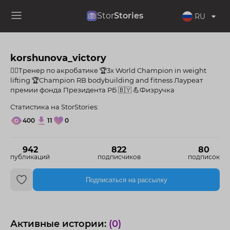
Stor
Stories
RU
korshunova_victory
🤸‍♂️Тренер по акробатике 🏆3x World Champion in weight
lifting 🏆Champion RB bodybuilding and fitness Лауреат
премии фонда Президента РБ 🇧🇾 💪Физручка
Статистика на StorStories:
400
11
0
942
822
80
публикаций
подписчиков
подписок
Подписаться на рассылку
Активные истории:
(0)