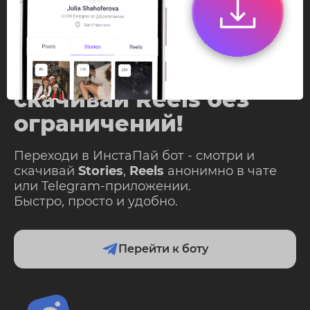
InstaPie
Смотри Stories и
скачивай Reels без
ограничений!
Переходи в ИнстаПай бот - смотри и
скачивай
Stories
,
Reels
анонимно в чате
или Telegram-приложении.
Быстро, просто и удобно.
Перейти к боту