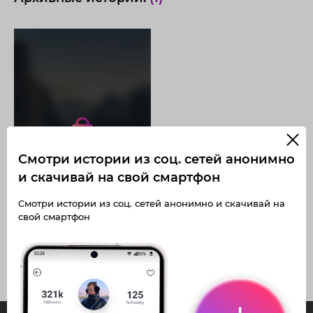
Получите доступ к архивным
историям
korshunovaekaterina2687
Не отвлекайтесь на рекламу
Архивная история
Смотри истории из соц. сетей анонимно
Загружайте истории без
Получите доступ к архивным
ограничений
публикациям
и скачивай на свой смартфон
korshunovaekaterina2687
Смотри истории из соц. сетей анонимно и скачивай на
свой смартфон