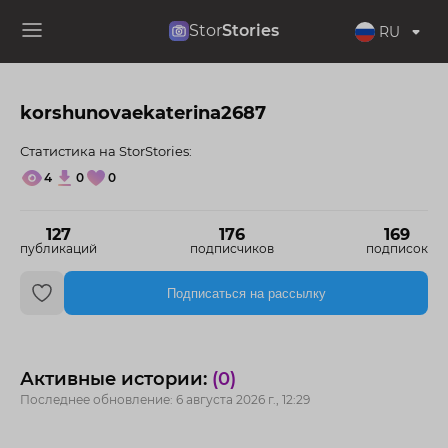
Stor
Stories
RU
korshunovaekaterina2687
Статистика на StorStories:
4
0
0
127
176
169
публикаций
подписчиков
подписок
Подписаться на рассылку
Активные истории:
(0)
Последнее обновление: 6 августа 2026 г., 12:29