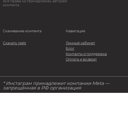
Все права на принадлежаь авторам
контента.
Скачивание контента
Навигация
Скачать reels
Личный кабинет
Блог
Контакты и поддержка
Оплата и возврат
* Инстаграм принадлежит компании Meta —
запрещённая в РФ организация
© 2026. StorStories. Все права защищены
Политика конфидециальности
Правила и условия