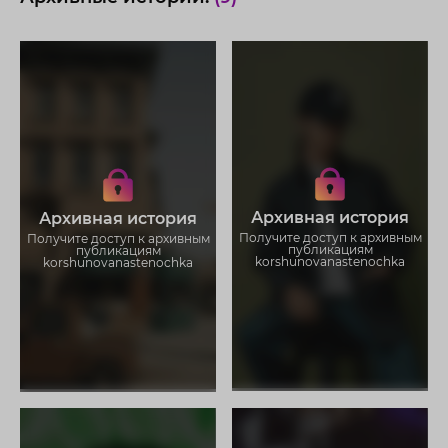
Получите доступ к архивным
Получите доступ к архивным
историям
историям
korshunovanastenochka
korshunovanastenochka
Не отвлекайтесь на рекламу
Не отвлекайтесь на рекламу
Архивная история
Архивная история
Загружайте истории без
Загружайте истории без
Получите доступ к архивным
Получите доступ к архивным
ограничений
ограничений
публикациям
публикациям
korshunovanastenochka
korshunovanastenochka