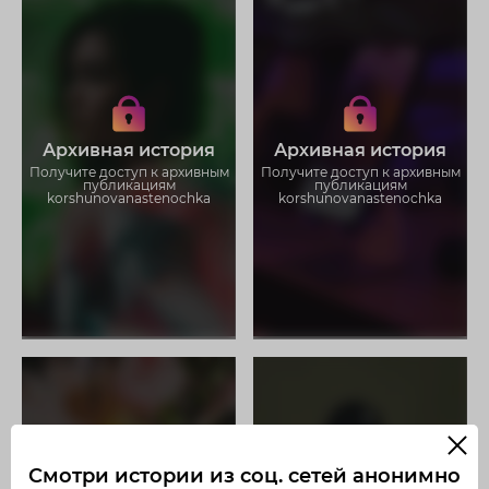
Получите доступ к архивным
Получите доступ к архивным
историям
историям
korshunovanastenochka
korshunovanastenochka
Не отвлекайтесь на рекламу
Не отвлекайтесь на рекламу
Архивная история
Архивная история
Загружайте истории без
Загружайте истории без
Получите доступ к архивным
Получите доступ к архивным
ограничений
ограничений
публикациям
публикациям
korshunovanastenochka
korshunovanastenochka
Смотри истории из соц. сетей анонимно