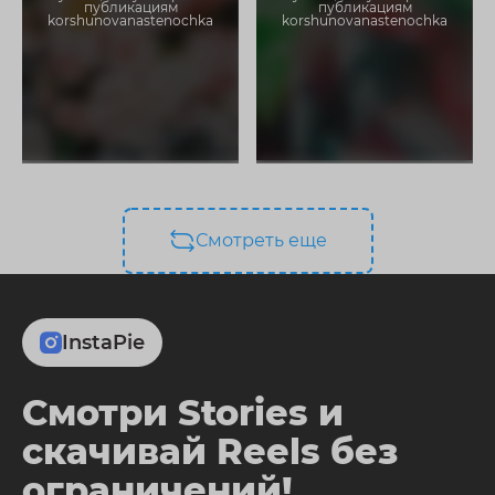
публикациям
публикациям
korshunovanastenochka
korshunovanastenochka
Смотреть еще
InstaPie
Смотри Stories и
скачивай Reels без
ограничений!