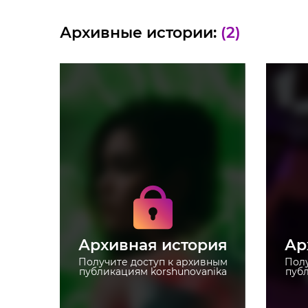
Архивные истории:
(2)
Получите доступ к
архивным историям
korshunovanika
Не отвлекайтесь на
рекламу
Архивная история
Ар
Загружайте истории без
ограничений
Получите доступ к архивным
Полу
публикациям korshunovanika
публ