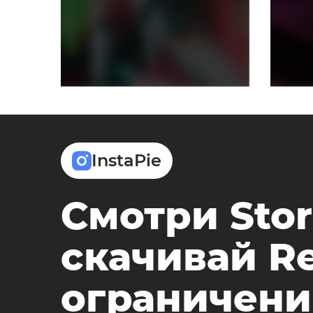
InstaPie
Смотри Stor
скачивай Re
ограничени