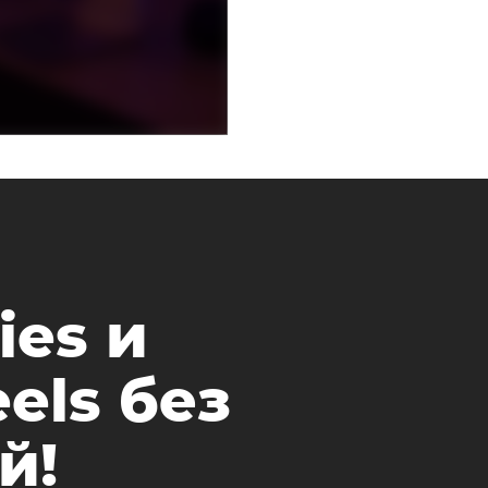
ies и
els без
й!