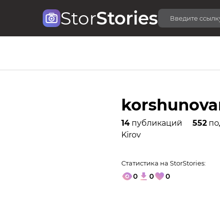
Stor
Stories
korshunova
14
публикаций
552
по
Kirov
Статистика на StorStories:
0
0
0