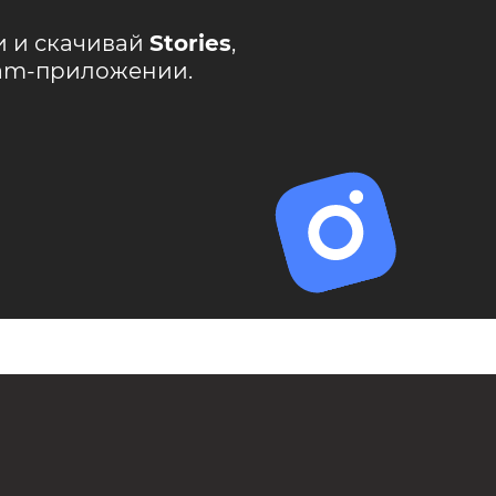
и и скачивай
Stories
,
ram-приложении.