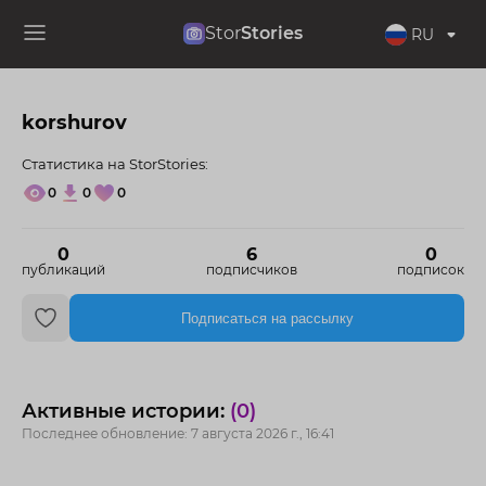
Stor
Stories
RU
korshurov
Статистика на StorStories:
0
0
0
0
6
0
публикаций
подписчиков
подписок
Подписаться на рассылку
Активные истории:
(0)
Последнее обновление: 7 августа 2026 г., 16:41