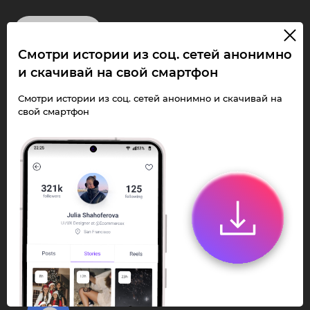
InstaPie
Смотри истории из соц. сетей анонимно
Смотри Stories и
и скачивай на свой смартфон
скачивай Reels без
Смотри истории из соц. сетей анонимно и скачивай на
свой смартфон
ограничений!
Переходи в ИнстаПай бот - смотри и
скачивай
Stories
,
Reels
анонимно в чате
или Telegram-приложении.
Быстро, просто и удобно.
Перейти к боту