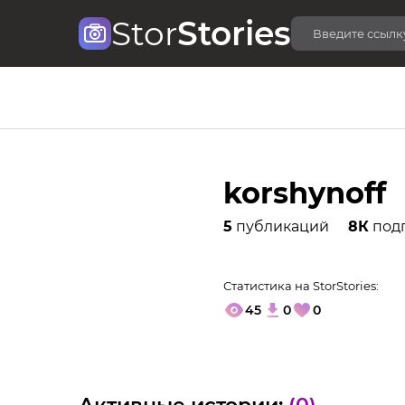
Stor
Stories
korshynoff
5
публикаций
8К
под
Статистика на StorStories:
45
0
0