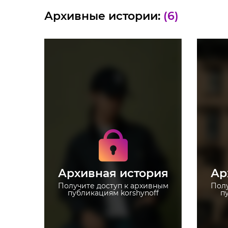
Архивные истории:
(6)
Получите доступ к
архивным историям
korshynoff
Не отвлекайтесь на
рекламу
Архивная история
Ар
Загружайте истории без
ограничений
Получите доступ к архивным
Полу
публикациям korshynoff
п