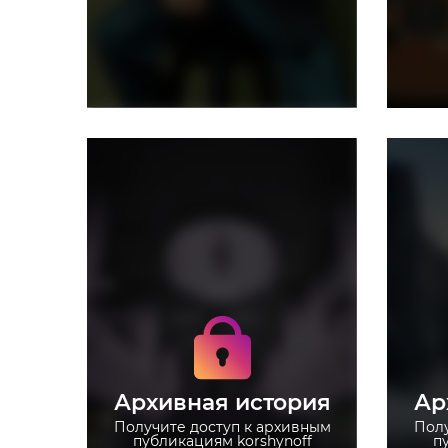
Получите доступ к
архивным историям
korshynoff
Не отвлекайтесь на
рекламу
Архивная история
Ар
Загружайте истории без
ограничений
Получите доступ к архивным
Полу
публикациям korshynoff
п