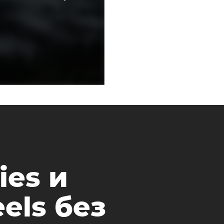
ies и
els без