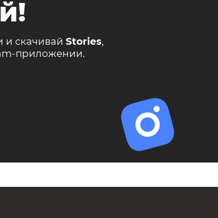
й!
и и скачивай
Stories
,
ram-приложении.