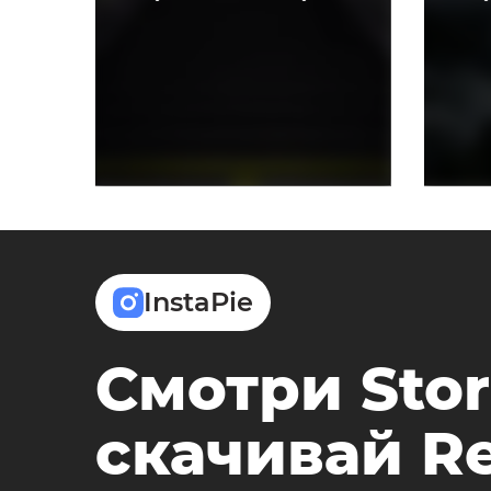
InstaPie
Смотри Stor
скачивай Re