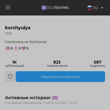
Stor
Stories
RU
korshyulya
????
Статистика на StorStories:
0
0
0
1К
823
587
публикаций
подписчиков
подписок
Подписаться на рассылку
Активные истории:
(0)
Последнее обновление: 7 августа 2026 г., 04:07