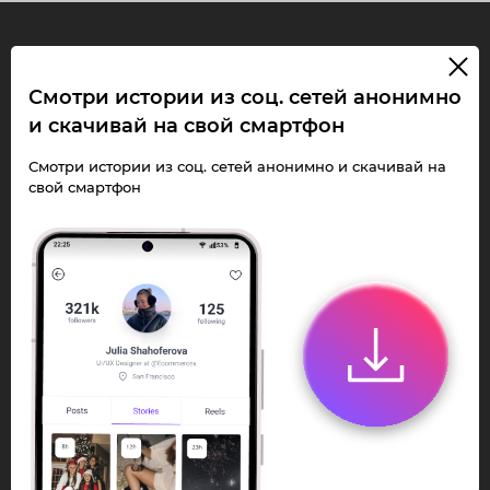
InstaPie
Смотри истории из соц. сетей анонимно
и скачивай на свой смартфон
Смотри Stories и
скачивай Reels без
Смотри истории из соц. сетей анонимно и скачивай на
свой смартфон
ограничений!
Переходи в ИнстаПай бот - смотри и
скачивай
Stories
,
Reels
анонимно в чате
или Telegram-приложении.
Быстро, просто и удобно.
Перейти к боту