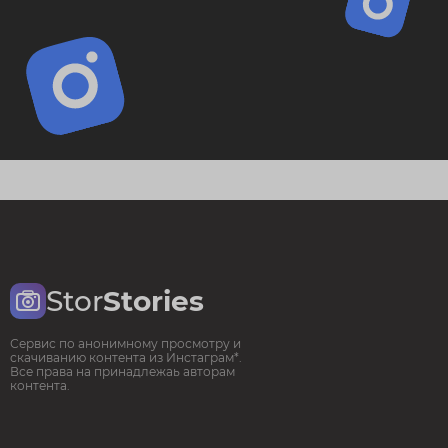
Stor
Stories
Сервис по анонимному просмотру и
скачиванию контента из Инстаграм*.
Все права на принадлежаь авторам
контента.