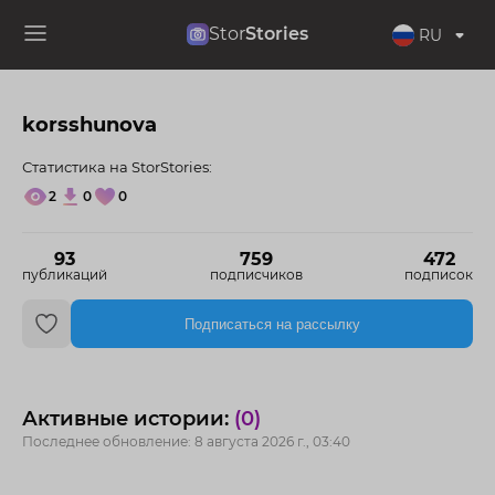
Stor
Stories
RU
korsshunova
Статистика на StorStories:
2
0
0
93
759
472
публикаций
подписчиков
подписок
Подписаться на рассылку
Активные истории:
(0)
Последнее обновление: 8 августа 2026 г., 03:40