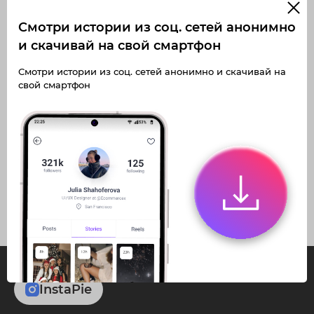
Смотри истории из соц. сетей анонимно
и скачивай на свой смартфон
Получите доступ к архивным
Получите доступ к архивным
Смотри истории из соц. сетей анонимно и скачивай на
историям korsshunova
историям korsshunova
свой смартфон
Не отвлекайтесь на рекламу
Не отвлекайтесь на рекламу
Загружайте истории без
Загружайте истории без
Архивная история
Архивная история
ограничений
ограничений
Получите доступ к архивным
Получите доступ к архивным
публикациям korsshunova
публикациям korsshunova
InstaPie