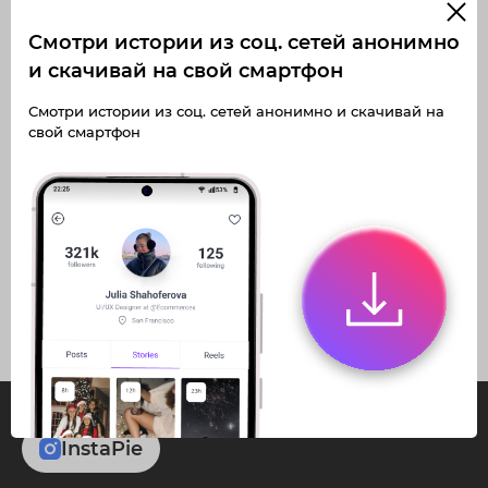
Смотри истории из соц. сетей анонимно
и скачивай на свой смартфон
Получите доступ к архивным
Получите доступ к архивным
Смотри истории из соц. сетей анонимно и скачивай на
историям korstli
историям korstli
свой смартфон
Не отвлекайтесь на рекламу
Не отвлекайтесь на рекламу
Загружайте истории без
Загружайте истории без
Архивная история
Архивная история
ограничений
ограничений
Получите доступ к архивным
Получите доступ к архивным
публикациям korstli
публикациям korstli
InstaPie