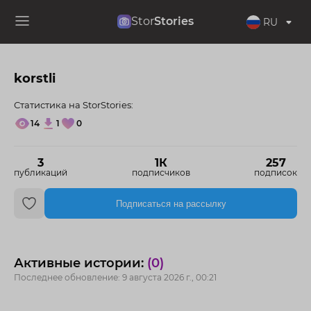
Stor
Stories
RU
korstli
Статистика на StorStories:
14
1
0
3
1К
257
публикаций
подписчиков
подписок
Подписаться на рассылку
Активные истории:
(0)
Последнее обновление: 9 августа 2026 г., 00:21