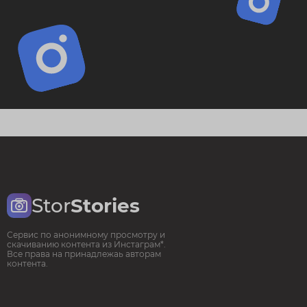
Stor
Stories
Сервис по анонимному просмотру и
скачиванию контента из Инстаграм*.
Все права на принадлежаь авторам
контента.