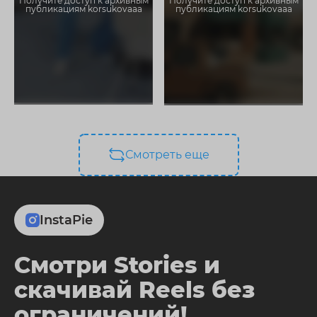
Получите доступ к архивным
Получите доступ к архивным
публикациям korsukovaaa
публикациям korsukovaaa
Смотреть еще
InstaPie
Смотри Stories и
скачивай Reels без
ограничений!