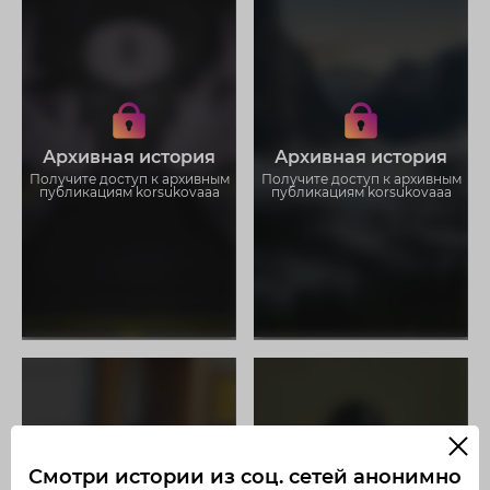
Получите доступ к архивным
Получите доступ к архивным
историям korsukovaaa
историям korsukovaaa
Не отвлекайтесь на рекламу
Не отвлекайтесь на рекламу
Загружайте истории без
Загружайте истории без
Архивная история
Архивная история
ограничений
ограничений
Получите доступ к архивным
Получите доступ к архивным
публикациям korsukovaaa
публикациям korsukovaaa
Смотри истории из соц. сетей анонимно