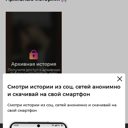
Получите доступ к архивным
историям korsun_nikki
Не отвлекайтесь на рекламу
Загружайте истории без
Архивная история
ограничений
Получите доступ к архивным
публикациям korsun_nikki
Смотри истории из соц. сетей анонимно
и скачивай на свой смартфон
Смотри истории из соц. сетей анонимно и скачивай на
свой смартфон