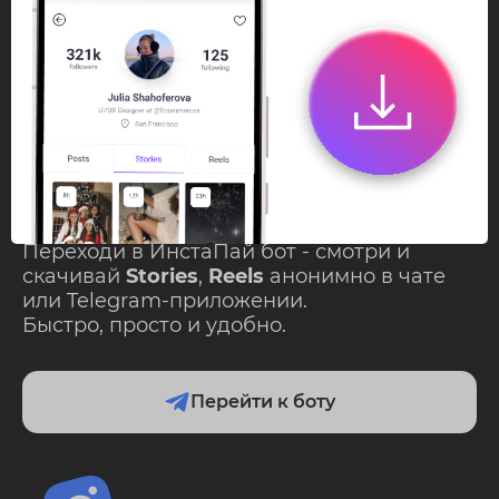
InstaPie
Смотри Stories и
скачивай Reels без
ограничений!
Переходи в ИнстаПай бот - смотри и
скачивай
Stories
,
Reels
анонимно в чате
или Telegram-приложении.
Быстро, просто и удобно.
Перейти к боту