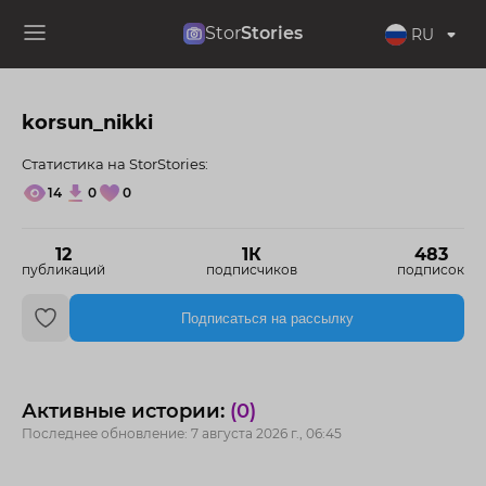
Stor
Stories
RU
korsun_nikki
Статистика на StorStories:
14
0
0
12
1К
483
публикаций
подписчиков
подписок
Подписаться на рассылку
Активные истории:
(0)
Последнее обновление: 7 августа 2026 г., 06:45