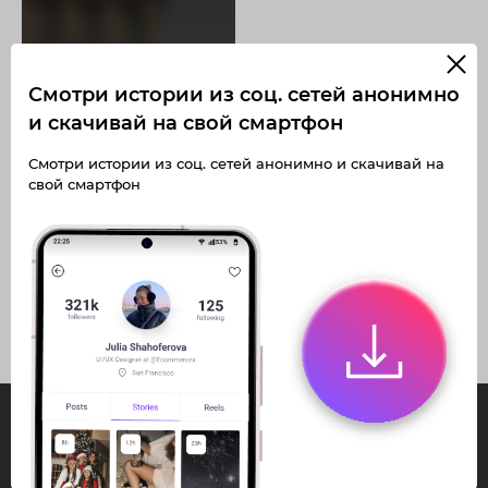
Смотри истории из соц. сетей анонимно
Получите доступ к архивным
историям korsunalinaa
и скачивай на свой смартфон
Не отвлекайтесь на рекламу
Загружайте истории без
Архивная история
Смотри истории из соц. сетей анонимно и скачивай на
ограничений
Получите доступ к архивным
свой смартфон
публикациям korsunalinaa
InstaPie