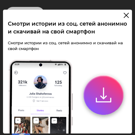
InstaPie
Смотри истории из соц. сетей анонимно
Смотри Stories и
и скачивай на свой смартфон
скачивай Reels без
Смотри истории из соц. сетей анонимно и скачивай на
свой смартфон
ограничений!
Переходи в ИнстаПай бот - смотри и
скачивай
Stories
,
Reels
анонимно в чате
или Telegram-приложении.
Быстро, просто и удобно.
Перейти к боту