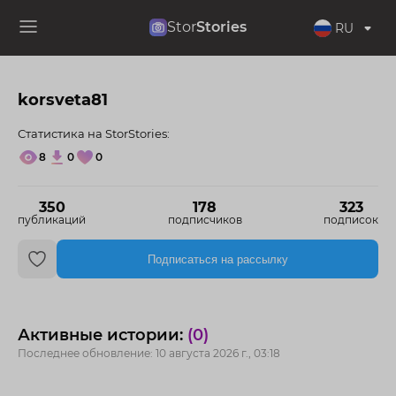
Stor
Stories
RU
korsveta81
Статистика на StorStories:
8
0
0
350
178
323
публикаций
подписчиков
подписок
Подписаться на рассылку
Активные истории:
(0)
Последнее обновление: 10 августа 2026 г., 03:18