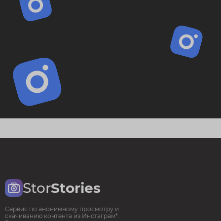
Stor
Stories
Сервис по анонимному просмотру и
скачиванию контента из Инстаграм*.