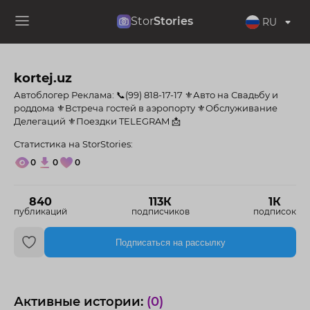
Stor
Stories
RU
kortej.uz
Автоблогер Реклама: 📞(99) 818-17-17 ⚜️Авто на Свадьбу и
роддома ⚜️Встреча гостей в аэропорту ⚜️Обслуживание
Делегаций ⚜️Поездки TELEGRAM 📩
Статистика на StorStories:
0
0
0
840
113К
1К
публикаций
подписчиков
подписок
Подписаться на рассылку
Активные истории:
(0)