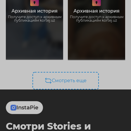
Не отвлекайтесь на рекламу
Не отвлекайтесь на рекламу
Загружайте истории без
Загружайте истории без
Архивная история
Архивная история
ограничений
ограничений
Получите доступ к архивным
Получите доступ к архивным
публикациям kortej.uz
публикациям kortej.uz
Смотреть еще
InstaPie
Смотри Stories и