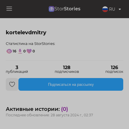
Stor
Stories
RU
kortelevdmitry
Статистика на StorStories:
16
0
0
3
128
126
публикаций
подписчиков
подписок
Подписаться на рассылку
Активные истории:
(0)
Последнее обновление: 28 августа 2024 г., 02:37