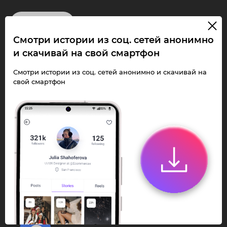
InstaPie
Смотри истории из соц. сетей анонимно
Смотри Stories и
и скачивай на свой смартфон
скачивай Reels без
Смотри истории из соц. сетей анонимно и скачивай на
свой смартфон
ограничений!
Переходи в ИнстаПай бот - смотри и
скачивай
Stories
,
Reels
анонимно в чате
или Telegram-приложении.
Быстро, просто и удобно.
Перейти к боту