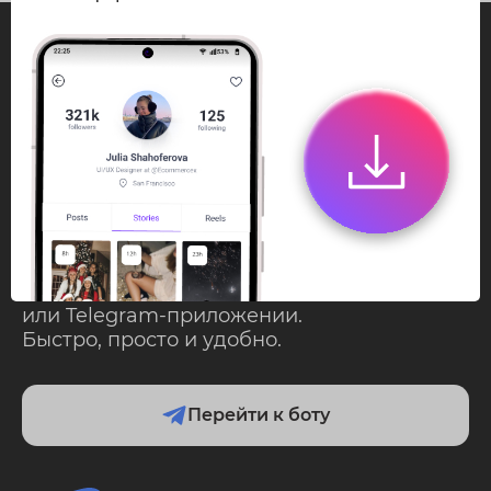
InstaPie
Смотри Stories и
скачивай Reels без
ограничений!
Переходи в ИнстаПай бот - смотри и
скачивай
Stories
,
Reels
анонимно в чате
или Telegram-приложении.
Быстро, просто и удобно.
Перейти к боту