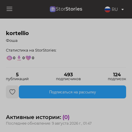
Stor
Stories
RU
kortellio
Фоша
Статистика на StorStories:
0
0
0
5
493
124
публикаций
подписчиков
подписок
Подписаться на рассылку
Активные истории:
(0)
Последнее обновление: 9 августа 2026 г., 01:47