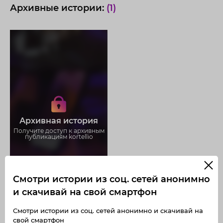
Архивные истории:
(1)
Получите доступ к архивным
историям kortellio
Не отвлекайтесь на рекламу
Загружайте истории без
Архивная история
ограничений
Получите доступ к архивным
публикациям kortellio
Смотри истории из соц. сетей анонимно
и скачивай на свой смартфон
Смотри истории из соц. сетей анонимно и скачивай на
свой смартфон