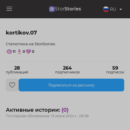
Stor
Stories
RU
kortikov.07
Статистика на StorStories:
11
0
0
28
264
59
публикаций
подписчиков
подписок
Подписаться на рассылку
Активные истории:
(0)
Последнее обновление: 13 июня 2024 г., 06:38