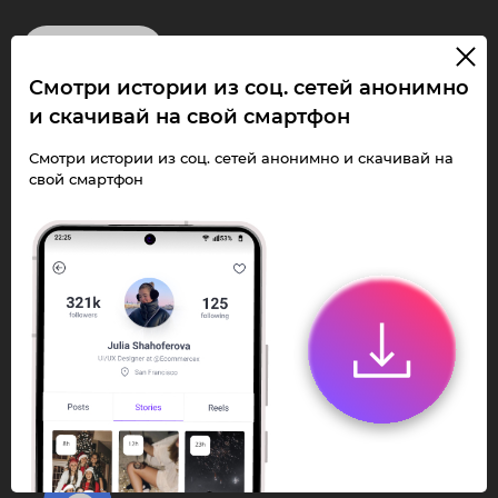
InstaPie
Смотри истории из соц. сетей анонимно
Смотри Stories и
и скачивай на свой смартфон
скачивай Reels без
Смотри истории из соц. сетей анонимно и скачивай на
свой смартфон
ограничений!
Переходи в ИнстаПай бот - смотри и
скачивай
Stories
,
Reels
анонимно в чате
или Telegram-приложении.
Быстро, просто и удобно.
Перейти к боту