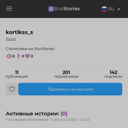
Stor
Stories
RU
kortikss_s
Zzzzz
Статистика на StorStories:
6
0
0
11
201
142
публикаций
подписчиков
подписок
Подписаться на рассылку
Активные истории:
(0)
Последнее обновление: 7 августа 2026 г., 22:45