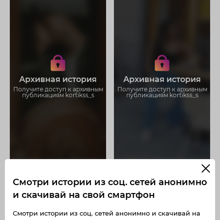
Получите доступ к архивным
Получите доступ к архивным
историям kortikss_s
историям kortikss_s
Не отвлекайтесь на рекламу
Не отвлекайтесь на рекламу
Загружайте истории без
Загружайте истории без
Архивная история
Архивная история
ограничений
ограничений
Получите доступ к архивным
Получите доступ к архивным
публикациям kortikss_s
публикациям kortikss_s
Смотри истории из соц. сетей анонимно
и скачивай на свой смартфон
Смотри истории из соц. сетей анонимно и скачивай на