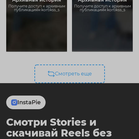
ограничений
ограничений
Получите доступ к архивным
Получите доступ к архивным
публикациям kortikss_s
публикациям kortikss_s
Смотреть еще
InstaPie
Смотри Stories и
скачивай Reels без