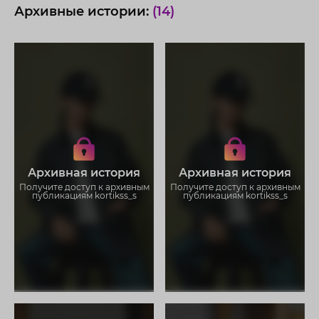
Архивные истории:
(14)
Получите доступ к архивным
Получите доступ к архивным
историям kortikss_s
историям kortikss_s
Не отвлекайтесь на рекламу
Не отвлекайтесь на рекламу
Загружайте истории без
Загружайте истории без
Архивная история
Архивная история
ограничений
ограничений
Получите доступ к архивным
Получите доступ к архивным
публикациям kortikss_s
публикациям kortikss_s