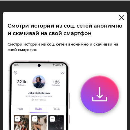
InstaPie
Смотри истории из соц. сетей анонимно
и скачивай на свой смартфон
Смотри Stories и
скачивай Reels без
Смотри истории из соц. сетей анонимно и скачивай на
свой смартфон
ограничений!
Переходи в ИнстаПай бот - смотри и
скачивай
Stories
,
Reels
анонимно в чате
или Telegram-приложении.
Быстро, просто и удобно.
Перейти к боту