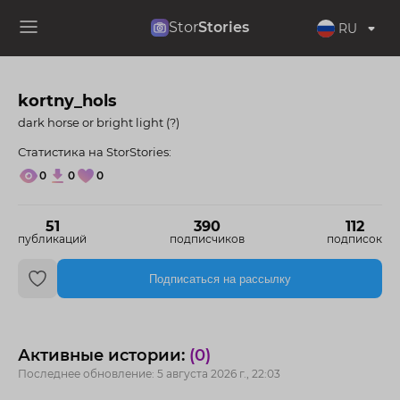
Stor
Stories
RU
kortny_hols
dark horse or bright light (?)
Статистика на StorStories:
0
0
0
51
390
112
публикаций
подписчиков
подписок
Подписаться на рассылку
Активные истории:
(0)
Последнее обновление: 5 августа 2026 г., 22:03