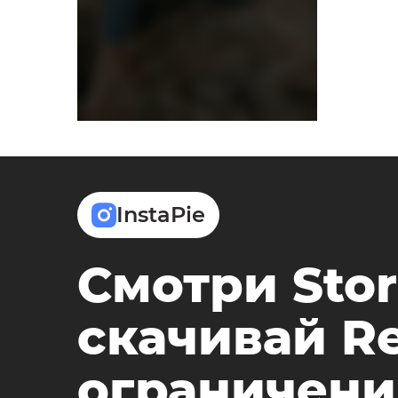
InstaPie
Смотри Stor
скачивай Re
ограничени