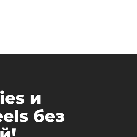
ies и
els без
й!