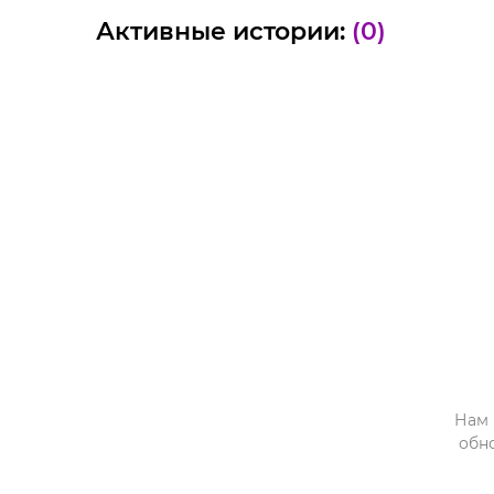
Активные истории:
(0)
Нам 
обн