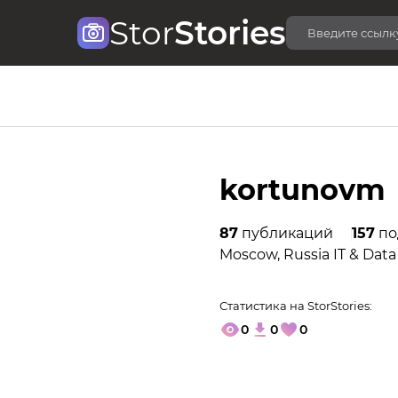
Stor
Stories
kortunovm
87
публикаций
157
по
Moscow, Russia IT & Dat
Статистика на StorStories:
0
0
0