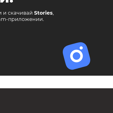
и и скачивай
Stories
,
ram-приложении.