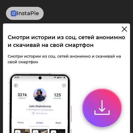
InstaPie
Смотри Stories и
Смотри истории из соц. сетей анонимно
скачивай Reels без
и скачивай на свой смартфон
ограничений!
Смотри истории из соц. сетей анонимно и скачивай на
свой смартфон
Переходи в ИнстаПай бот - смотри и
скачивай
Stories
,
Reels
анонимно в чате
или Telegram-приложении.
Быстро, просто и удобно.
Перейти к боту