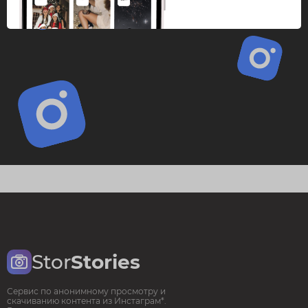
Stor
Stories
Сервис по анонимному просмотру и
скачиванию контента из Инстаграм*.