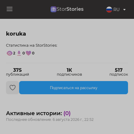
Stor
Stories
RU
koruka
Статистика на StorStories:
2
0
0
375
1К
517
публикаций
подписчиков
подписок
Подписаться на рассылку
Активные истории:
(0)
Последнее обновление: 6 августа 2026 г., 22:52