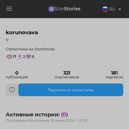
Stor
Stories
RU
korunovava
V
Статистика на StorStories:
17
2
0
0
321
181
публикаций
подписчиков
подписок
Подписаться на рассылку
Активные истории:
(0)
Последнее обновление: 18 июня 2024 г., 01:39