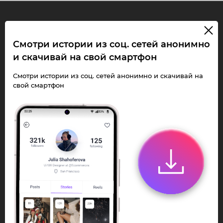
InstaPie
Смотри истории из соц. сетей анонимно
и скачивай на свой смартфон
Смотри Stories и
скачивай Reels без
Смотри истории из соц. сетей анонимно и скачивай на
свой смартфон
ограничений!
Переходи в ИнстаПай бот - смотри и
скачивай
Stories
,
Reels
анонимно в чате
или Telegram-приложении.
Быстро, просто и удобно.
Перейти к боту