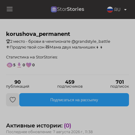
Stor
Stories
RU
korushova_permanent
🏆2 место - брови в чемпионате @grandstyle_battle
⚜️Продлю твой сон 🧸Мама двух мальчишек👦👦
Статистика на StorStories:
5
0
0
90
459
701
публикаций
подписчиков
подписок
Подписаться на рассылку
Активные истории:
(0)
Последнее обновление: 7 августа 2026 г., 11:38