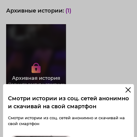
Архивные истории:
(1)
Получите доступ к архивным
историям
korushova_permanent
Не отвлекайтесь на рекламу
Архивная история
Загружайте истории без
Получите доступ к архивным
ограничений
публикациям
korushova_permanent
Смотри истории из соц. сетей анонимно
и скачивай на свой смартфон
Смотри истории из соц. сетей анонимно и скачивай на
свой смартфон