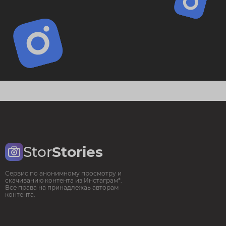
Stor
Stories
Сервис по анонимному просмотру и
скачиванию контента из Инстаграм*.
Все права на принадлежаь авторам
контента.