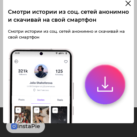
Смотри истории из соц. сетей анонимно
и скачивай на свой смартфон
Получите доступ к архивным
Смотри истории из соц. сетей анонимно и скачивай на
историям korushovanastia
свой смартфон
Не отвлекайтесь на рекламу
Архивная история
Загружайте истории без
ограничений
Получите доступ к архивным
публикациям
korushovanastia
InstaPie