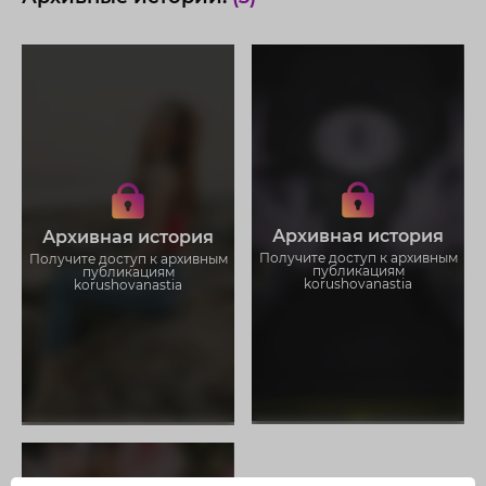
Получите доступ к архивным
Получите доступ к архивным
историям korushovanastia
историям korushovanastia
Не отвлекайтесь на рекламу
Не отвлекайтесь на рекламу
Архивная история
Архивная история
Загружайте истории без
Загружайте истории без
ограничений
ограничений
Получите доступ к архивным
Получите доступ к архивным
публикациям
публикациям
korushovanastia
korushovanastia