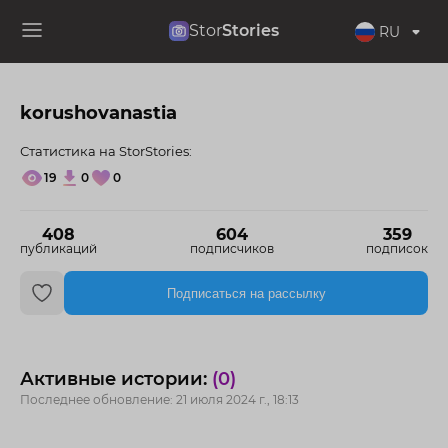
Stor
Stories
RU
korushovanastia
Статистика на StorStories:
19
0
0
408
604
359
публикаций
подписчиков
подписок
Подписаться на рассылку
Активные истории:
(0)
Последнее обновление: 21 июля 2024 г., 18:13