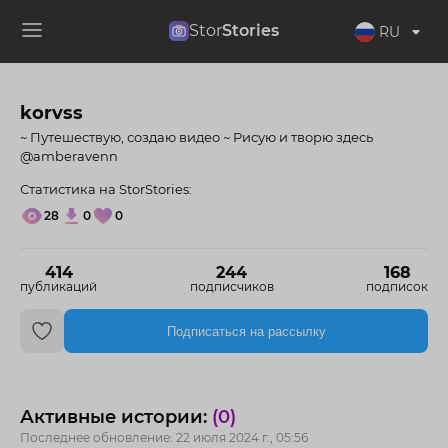
Stor
Stories
RU
korvss
~ Путешествую, создаю видео ~ Рисую и творю здесь
@amberavenn
Статистика на StorStories:
28
0
0
414
244
168
публикаций
подписчиков
подписок
Подписаться на рассылку
Активные истории:
(0)
Последнее обновление: 22 июля 2024 г., 05:56