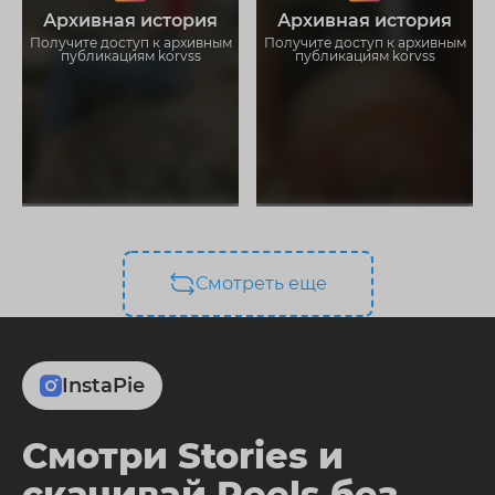
Загружайте истории без
Загружайте истории без
Архивная история
Архивная история
ограничений
ограничений
Получите доступ к архивным
Получите доступ к архивным
публикациям korvss
публикациям korvss
Смотреть еще
InstaPie
Смотри Stories и
скачивай Reels без