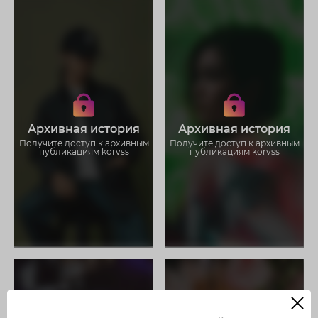
Получите доступ к архивным
Получите доступ к архивным
историям korvss
историям korvss
Не отвлекайтесь на рекламу
Не отвлекайтесь на рекламу
Загружайте истории без
Загружайте истории без
Архивная история
Архивная история
ограничений
ограничений
Получите доступ к архивным
Получите доступ к архивным
публикациям korvss
публикациям korvss