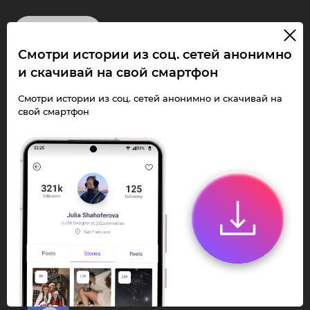
InstaPie
Смотри истории из соц. сетей анонимно
Смотри Stories и
и скачивай на свой смартфон
скачивай Reels без
Смотри истории из соц. сетей анонимно и скачивай на
свой смартфон
ограничений!
Переходи в ИнстаПай бот - смотри и
скачивай
Stories
,
Reels
анонимно в чате
или Telegram-приложении.
Быстро, просто и удобно.
Перейти к боту