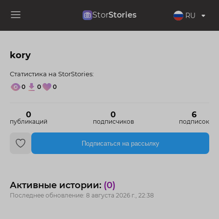
Stor
Stories
RU
kory
Статистика на StorStories:
0
0
0
0
0
6
публикаций
подписчиков
подписок
Подписаться на рассылку
Активные истории:
(0)
Последнее обновление: 8 августа 2026 г., 22:38