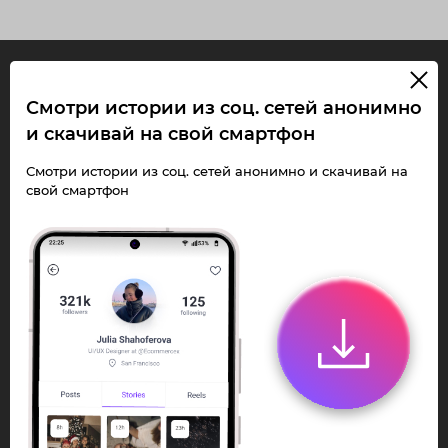
InstaPie
Смотри истории из соц. сетей анонимно
и скачивай на свой смартфон
Смотри Stories и
Смотри истории из соц. сетей анонимно и скачивай на
скачивай Reels без
свой смартфон
ограничений!
Переходи в ИнстаПай бот - смотри и
скачивай
Stories
,
Reels
анонимно в чате
или Telegram-приложении.
Быстро, просто и удобно.
Перейти к боту