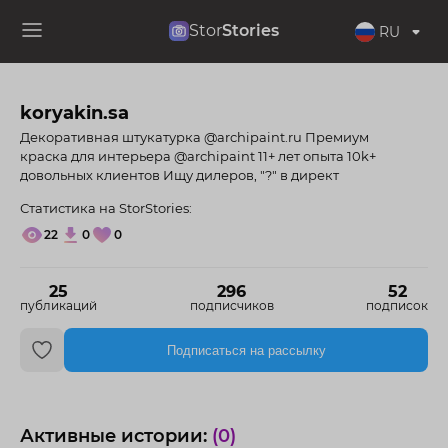
Stor
Stories
RU
koryakin.sa
Декоративная штукатурка @archipaint.ru Премиум
краска для интерьера @archipaint 11+ лет опыта 10k+
довольных клиентов Ищу дилеров, "?" в директ
Статистика на StorStories:
22
0
0
25
296
52
публикаций
подписчиков
подписок
Подписаться на рассылку
Активные истории:
(0)