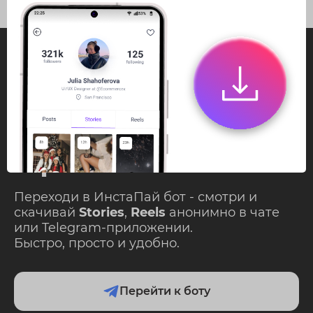
InstaPie
Смотри Stories и
скачивай Reels без
ограничений!
Переходи в ИнстаПай бот - смотри и
скачивай
Stories
,
Reels
анонимно в чате
или Telegram-приложении.
Быстро, просто и удобно.
Перейти к боту