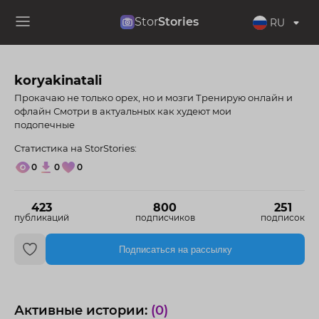
Stor
Stories
RU
koryakinatali
Прокачаю не только орех, но и мозги Тренирую онлайн и
офлайн Смотри в актуальных как худеют мои
подопечные
Статистика на StorStories:
0
0
0
423
800
251
публикаций
подписчиков
подписок
Подписаться на рассылку
Активные истории:
(0)