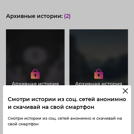
Архивные истории:
(2)
Получите доступ к архивным
Получите доступ к архивным
историям koryakinatali
историям koryakinatali
Не отвлекайтесь на рекламу
Не отвлекайтесь на рекламу
Загружайте истории без
Загружайте истории без
Архивная история
Архивная история
ограничений
ограничений
Получите доступ к архивным
Получите доступ к архивным
публикациям koryakinatali
публикациям koryakinatali
Смотри истории из соц. сетей анонимно
и скачивай на свой смартфон
Смотри истории из соц. сетей анонимно и скачивай на
свой смартфон