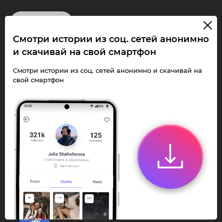
InstaPie
Смотри истории из соц. сетей анонимно
Смотри Stories и
и скачивай на свой смартфон
скачивай Reels без
Смотри истории из соц. сетей анонимно и скачивай на
свой смартфон
ограничений!
Переходи в ИнстаПай бот - смотри и
скачивай
Stories
,
Reels
анонимно в чате
или Telegram-приложении.
Быстро, просто и удобно.
Перейти к боту