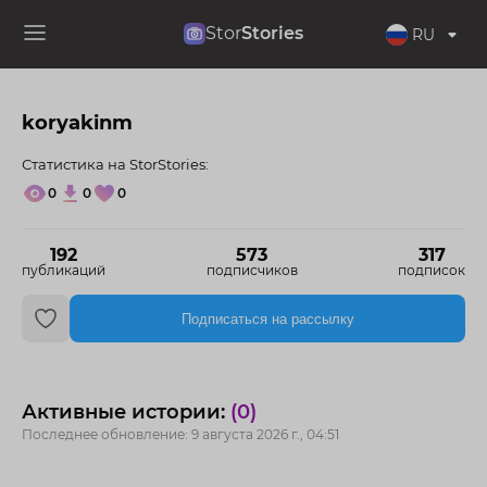
Stor
Stories
RU
koryakinm
Статистика на StorStories:
0
0
0
192
573
317
публикаций
подписчиков
подписок
Подписаться на рассылку
Активные истории:
(0)
Последнее обновление: 9 августа 2026 г., 04:51