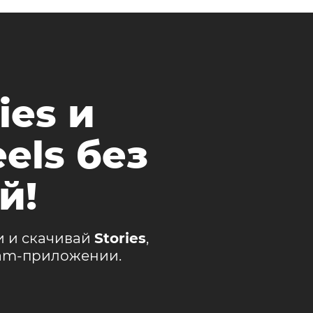
ies и
els без
й!
и и скачивай
Stories
,
ram-приложении.