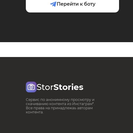
Перейти к боту
Stor
Stories
Сервис по анонимному просмотру и
скачиванию контента из Инстаграм*.
Все права на принадлежаь авторам
контента.