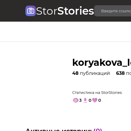
Stor
Stories
koryakova_
48
публикаций
638
п
Статистика на StorStories:
3
0
0