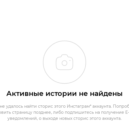
Активные истории не найдены
не удалось найти сторис этого Инстаграм* аккаунта. Попро
овить страницу позднее, либо подпишитесь на получение E-
уведомлений, о выходе новых сторис этого аккаунта.