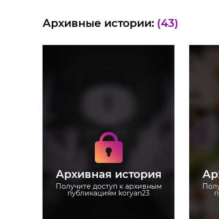
Архивные истории:
(43)
Получите доступ к
архивным историям
koryan23
Не отвлекайтесь на
рекламу
Архивная история
Ар
Загружайте истории без
ограничений
Получите доступ к архивным
Полу
публикациям koryan23
п