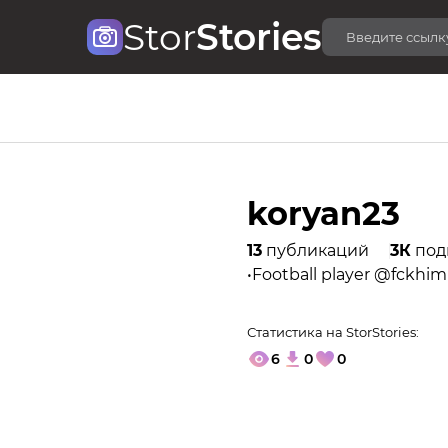
Stor
Stories
koryan23
13
публикаций
3К
под
•Football player @fckhim
Статистика на StorStories:
6
0
0