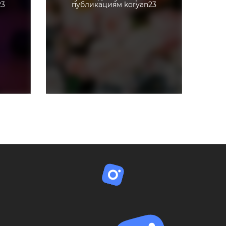
23
публикациям koryan23