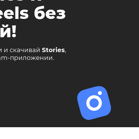
els без
й!
и и скачивай
Stories
,
ram-приложении.