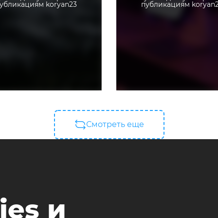
убликациям koryan23
публикациям koryan
Смотреть еще
ies и