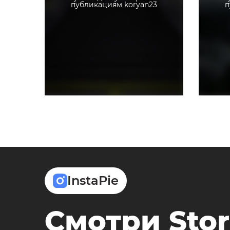
публикациям koryan23
п
InstaPie
Смотри Stor