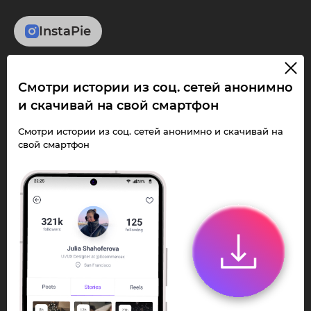
InstaPie
Смотри Stories и
Смотри истории из соц. сетей анонимно
скачивай Reels без
и скачивай на свой смартфон
ограничений!
Смотри истории из соц. сетей анонимно и скачивай на
свой смартфон
Переходи в ИнстаПай бот - смотри и
скачивай
Stories
,
Reels
анонимно в чате
или Telegram-приложении.
Быстро, просто и удобно.
Перейти к боту