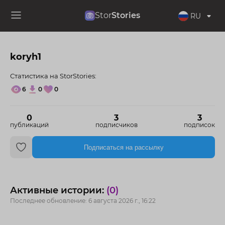
Stor
Stories
RU
koryh1
Статистика на StorStories:
6
0
0
0
3
3
публикаций
подписчиков
подписок
Подписаться на рассылку
Активные истории:
(0)
Последнее обновление: 6 августа 2026 г., 16:22