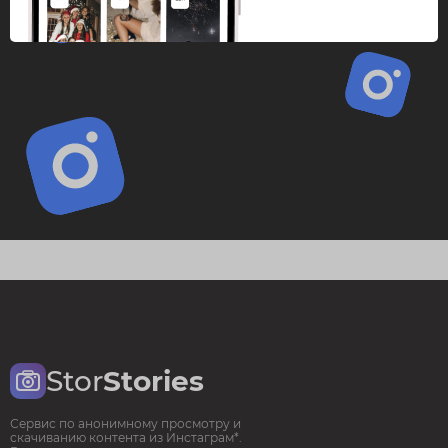
Stor
Stories
Сервис по анонимному просмотру и
скачиванию контента из Инстаграм*.