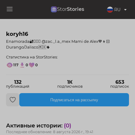
Stor
Stories
RU
koryh16
Enamorada🔐🧔🏻‍♂️ @zac._l.a_mex Mami de Alex💙👦🏻
Durango/Jalisco🇲🇽🌵
Статистика на StorStories:
117
0
0
132
1К
653
публикаций
подписчиков
подписок
Подписаться на рассылку
Активные истории:
(0)
Последнее обновление: 8 августа 2026 г., 19:41