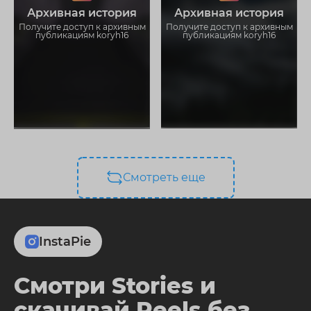
Загружайте истории без
Загружайте истории без
Архивная история
Архивная история
ограничений
ограничений
Получите доступ к архивным
Получите доступ к архивным
публикациям koryh16
публикациям koryh16
Смотреть еще
InstaPie
Смотри Stories и
скачивай Reels без