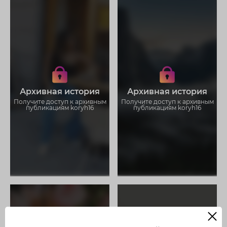
Получите доступ к архивным
Получите доступ к архивным
историям koryh16
историям koryh16
Не отвлекайтесь на рекламу
Не отвлекайтесь на рекламу
Загружайте истории без
Загружайте истории без
Архивная история
Архивная история
ограничений
ограничений
Получите доступ к архивным
Получите доступ к архивным
публикациям koryh16
публикациям koryh16