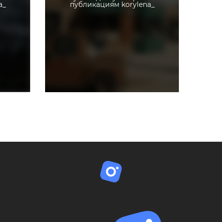
a_
публикациям korylena_