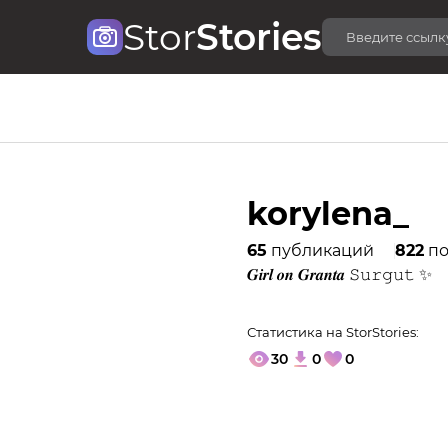
Stor
Stories
korylena_
65
публикаций
822
по
𝑮𝒊𝒓𝒍 𝒐𝒏 𝑮𝒓𝒂𝒏𝒕𝒂 𝚂𝚞𝚛𝚐𝚞𝚝 ✨
Статистика на StorStories:
30
0
0