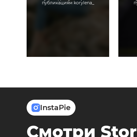
публикациям korylena_
п
InstaPie
Смотри Stor