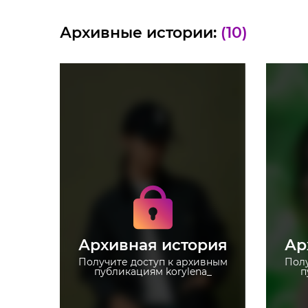
Архивные истории:
(10)
Получите доступ к
архивным историям
korylena_
Не отвлекайтесь на
рекламу
Архивная история
Ар
Загружайте истории без
ограничений
Получите доступ к архивным
Полу
публикациям korylena_
п