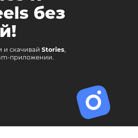
els без
й!
и и скачивай
Stories
,
ram-приложении.