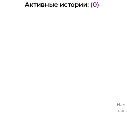
Активные истории:
(0)
Нам 
обн