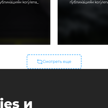
убликациям korylena_
публикациям korylen
Смотреть еще
ies и