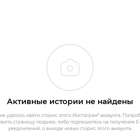
Активные истории не найдены
не удалось найти сторис этого Инстаграм* аккаунта. Попро
овить страницу позднее, либо подпишитесь на получение E-
уведомлений, о выходе новых сторис этого аккаунта.