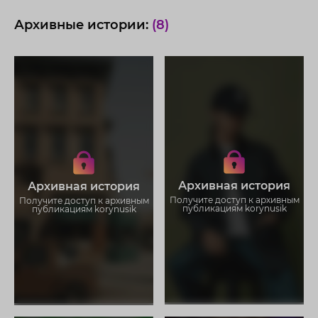
Архивные истории:
(8)
Получите доступ к архивным
Получите доступ к архивным
историям korynusik
историям korynusik
Не отвлекайтесь на рекламу
Не отвлекайтесь на рекламу
Загружайте истории без
Загружайте истории без
Архивная история
Архивная история
ограничений
ограничений
Получите доступ к архивным
Получите доступ к архивным
публикациям korynusik
публикациям korynusik