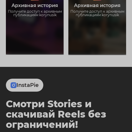
Загружайте истории без
Загружайте истории без
Архивная история
Архивная история
ограничений
ограничений
Получите доступ к архивным
Получите доступ к архивным
публикациям korynusik
публикациям korynusik
InstaPie
Смотри Stories и
скачивай Reels без
ограничений!