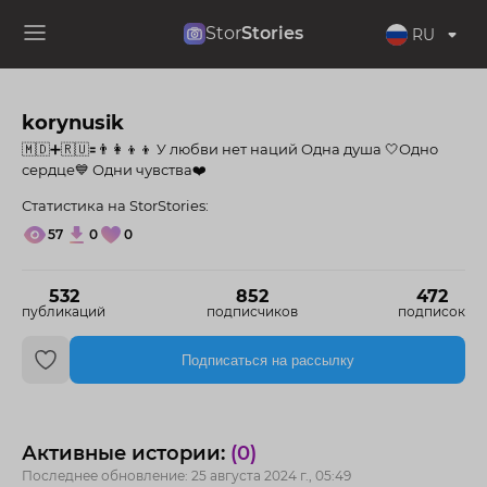
Stor
Stories
RU
korynusik
🇲🇩➕🇷🇺🟰👨‍👩‍👦‍👦 У любви нет наций Одна душа 🤍Одно
сердце💙 Одни чувства❤️
Статистика на StorStories:
57
0
0
532
852
472
публикаций
подписчиков
подписок
Подписаться на рассылку
Активные истории:
(0)
Последнее обновление: 25 августа 2024 г., 05:49