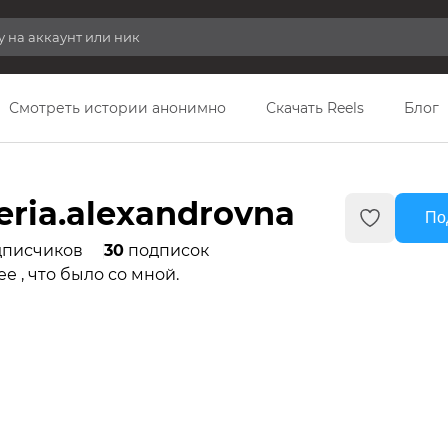
Смотреть истории анонимно
Скачать Reels
Блог
leria.alexandrovna
По
писчиков
30
подписок
е , что было со мной.