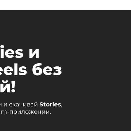
ies и
els без
й!
и и скачивай
Stories
,
ram-приложении.