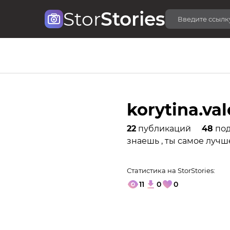
Stor
Stories
korytina.va
22
публикаций
48
под
знаешь , ты самое лучше
Статистика на StorStories:
11
0
0