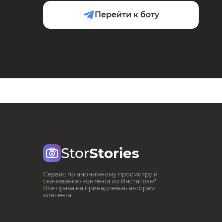
Перейти к боту
Stor
Stories
Сервис по анонимному просмотру и
скачиванию контента из Инстаграм*.
Все права на принадлежаь авторам
контента.