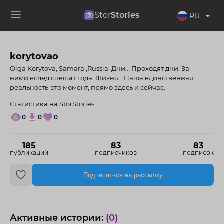
Stor
Stories
RU
korytovao
Olga Korytova, Samara ,Russia. Дни... Проходят дни. За
ними вслед спешат года. Жизнь... Наша единственная
реальность-это момент, прямо здесь и сейчас.
Статистика на StorStories:
0
0
0
185
83
83
публикаций
подписчиков
подписок
Подписаться на рассылку
Активные истории:
(0)