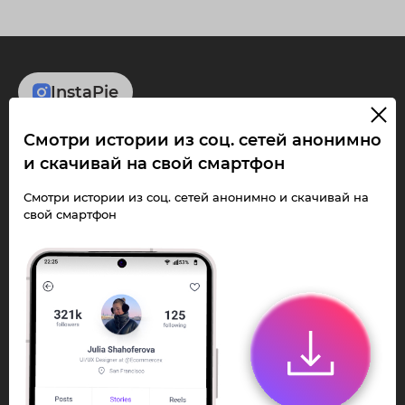
InstaPie
Смотри истории из соц. сетей анонимно
Смотри Stories и
и скачивай на свой смартфон
скачивай Reels без
Смотри истории из соц. сетей анонимно и скачивай на
ограничений!
свой смартфон
Переходи в ИнстаПай бот - смотри и
скачивай
Stories
,
Reels
анонимно в чате
или Telegram-приложении.
Быстро, просто и удобно.
Перейти к боту