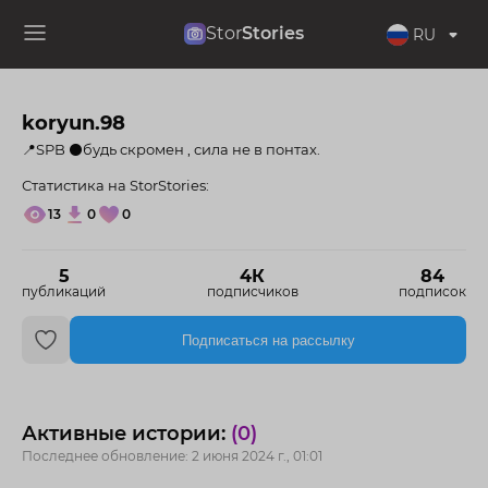
Stor
Stories
RU
koryun.98
📍SPB ⚫️будь скромен , сила не в понтах.
Статистика на StorStories:
13
0
0
5
4К
84
публикаций
подписчиков
подписок
Подписаться на рассылку
Активные истории:
(0)
Последнее обновление: 2 июня 2024 г., 01:01