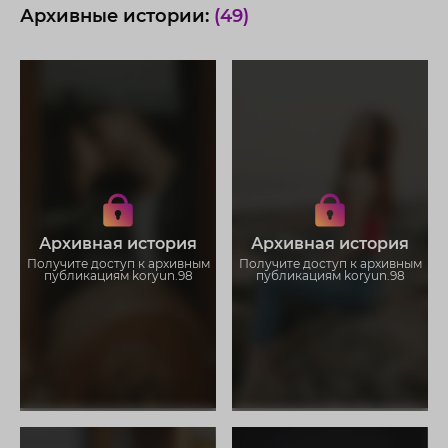
Архивные истории:
(49)
Получите доступ к архивным
Получите доступ к архивным
историям koryun.98
историям koryun.98
Не отвлекайтесь на рекламу
Не отвлекайтесь на рекламу
Загружайте истории без
Загружайте истории без
Архивная история
Архивная история
ограничений
ограничений
Получите доступ к архивным
Получите доступ к архивным
публикациям koryun.98
публикациям koryun.98