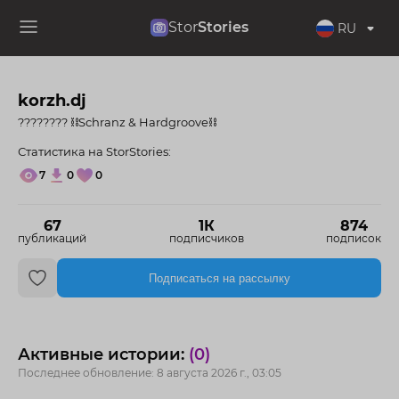
Stor
Stories
RU
korzh.dj
???????? ⛓Schranz & Hardgroove⛓
Статистика на StorStories:
7
0
0
67
1К
874
публикаций
подписчиков
подписок
Подписаться на рассылку
Активные истории:
(0)
Последнее обновление: 8 августа 2026 г., 03:05