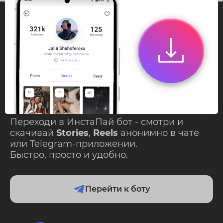
InstaPie
Смотри Stories и
скачивай Reels без
ограничений!
Переходи в ИнстаПай бот - смотри и
скачивай
Stories
,
Reels
анонимно в чате
или Telegram-приложении.
Быстро, просто и удобно.
Перейти к боту