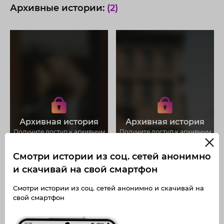
Архивные истории:
(2)
Получите доступ к архивным
Получите доступ к архивным
историям korzh.dj
историям korzh.dj
Не отвлекайтесь на рекламу
Не отвлекайтесь на рекламу
Загружайте истории без
Загружайте истории без
Архивная история
Архивная история
ограничений
ограничений
Получите доступ к архивным
Получите доступ к архивным
публикациям korzh.dj
публикациям korzh.dj
Смотри истории из соц. сетей анонимно
и скачивай на свой смартфон
Смотри истории из соц. сетей анонимно и скачивай на
свой смартфон