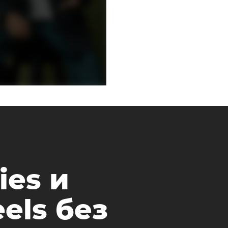
ies и
els без