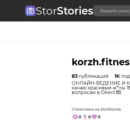
Stor
Stories
korzh.fitnes
83
публикаций
1К
под
ОНЛАЙН-ВЕДЕНИЕ И КО
качаю красивые ж*пы 🍑
вопросам в Direct 💌
Статистика на StorStories:
0
0
0