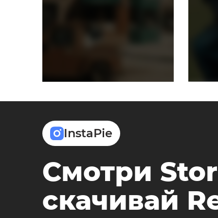
InstaPie
Смотри Stor
скачивай Re