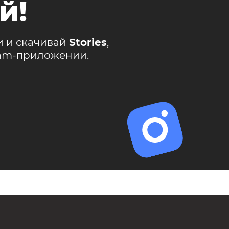
й!
и и скачивай
Stories
,
ram-приложении.