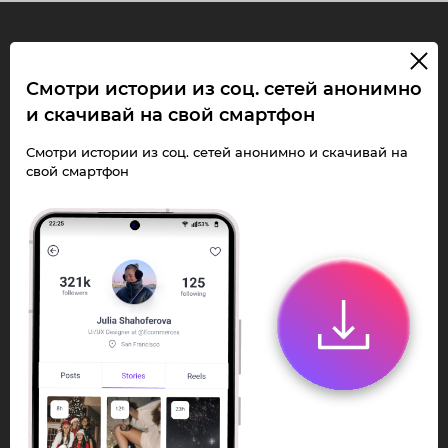
InstaPie
Смотри истории из соц. сетей анонимно
и скачивай на свой смартфон
Смотри Stories и
скачивай Reels без
Смотри истории из соц. сетей анонимно и скачивай на
свой смартфон
ограничений!
Переходи в ИнстаПай бот - смотри и
скачивай
Stories
,
Reels
анонимно в чате
или Telegram-приложении.
Быстро, просто и удобно.
Перейти к боту