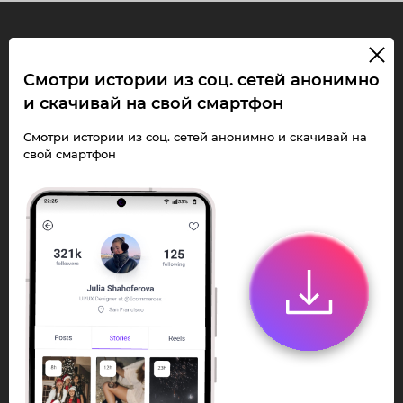
InstaPie
Смотри истории из соц. сетей анонимно
и скачивай на свой смартфон
Смотри Stories и
скачивай Reels без
Смотри истории из соц. сетей анонимно и скачивай на
свой смартфон
ограничений!
Переходи в ИнстаПай бот - смотри и
скачивай
Stories
,
Reels
анонимно в чате
или Telegram-приложении.
Быстро, просто и удобно.
Перейти к боту