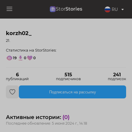
Stor
Stories
RU
korzh02_
21.
Статистика на StorStories:
19
0
0
6
515
241
публикаций
подписчиков
подписок
Подписаться на рассылку
Активные истории:
(0)
Последнее обновление: 5 июня 2024 г., 14:18