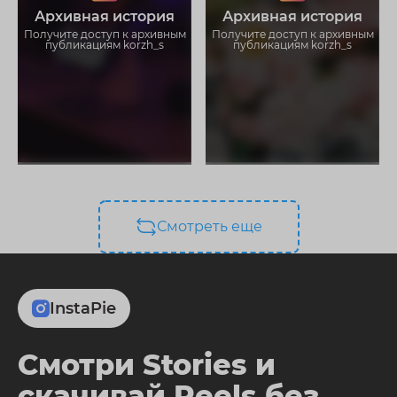
Загружайте истории без
Загружайте истории без
Архивная история
Архивная история
ограничений
ограничений
Получите доступ к архивным
Получите доступ к архивным
публикациям korzh_s
публикациям korzh_s
Смотреть еще
InstaPie
Смотри Stories и
скачивай Reels без