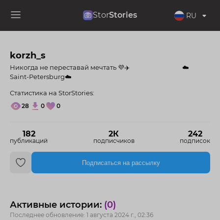
Stor
Stories
RU
korzh_s
Никогда не переставай мечтать 💜✈️ ⠀ ⠀ ⠀ ⠀ ⠀ ⠀ ⠀ ⠀ ☁️
Saint-Petersburg☁️
Статистика на StorStories:
28
0
0
182
2К
242
публикаций
подписчиков
подписок
Подписаться на рассылку
Активные истории:
(0)
Последнее обновление: 1 августа 2024 г., 02:36