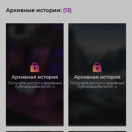
Архивные истории:
(13)
Получите доступ к архивным
Получите доступ к архивным
историям korzh_s
историям korzh_s
Не отвлекайтесь на рекламу
Не отвлекайтесь на рекламу
Загружайте истории без
Загружайте истории без
Архивная история
Архивная история
ограничений
ограничений
Получите доступ к архивным
Получите доступ к архивным
публикациям korzh_s
публикациям korzh_s