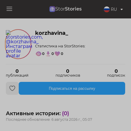
Stor
Stories
RU
korzhavina_
Статистика на StorStories:
0
0
0
0
0
0
публикаций
подписчиков
подписок
Подписаться на рассылку
Активные истории:
(0)
Последнее обновление: 6 августа 2026 г., 05:07