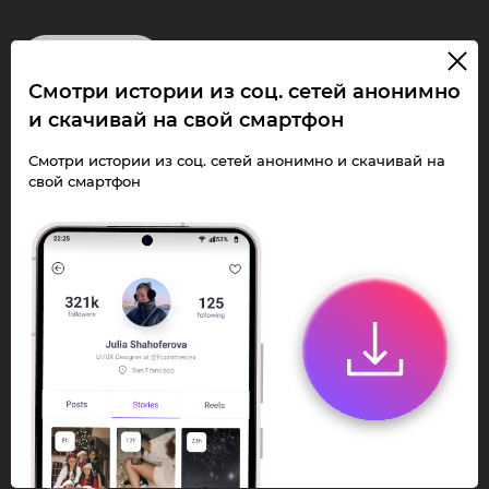
InstaPie
Смотри истории из соц. сетей анонимно
Смотри Stories и
и скачивай на свой смартфон
скачивай Reels без
Смотри истории из соц. сетей анонимно и скачивай на
свой смартфон
ограничений!
Переходи в ИнстаПай бот - смотри и
скачивай
Stories
,
Reels
анонимно в чате
или Telegram-приложении.
Быстро, просто и удобно.
Перейти к боту