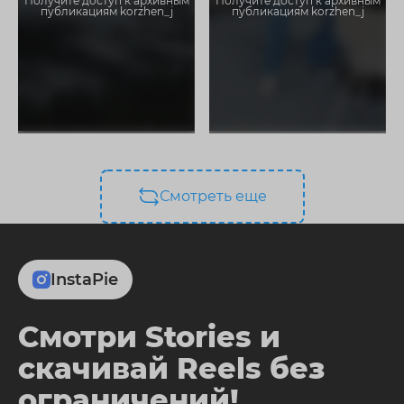
Получите доступ к архивным
Получите доступ к архивным
публикациям korzhen_j
публикациям korzhen_j
Смотреть еще
InstaPie
Смотри Stories и
скачивай Reels без
ограничений!