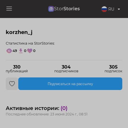
Stor
Stories
RU
korzhen_j
Статистика на StorStories:
49
0
0
310
304
305
публикаций
подписчиков
подписок
Подписаться на рассылку
Активные истории:
(0)
Последнее обновление: 23 июня 2024 г., 08:51