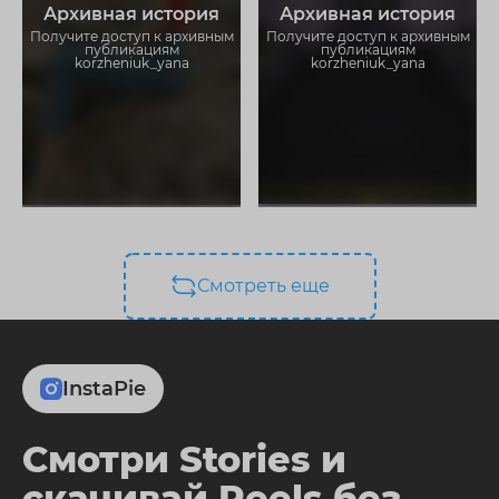
Архивная история
Архивная история
Загружайте истории без
Загружайте истории без
ограничений
ограничений
Получите доступ к архивным
Получите доступ к архивным
публикациям
публикациям
korzheniuk_yana
korzheniuk_yana
Смотреть еще
InstaPie
Смотри Stories и
скачивай Reels без