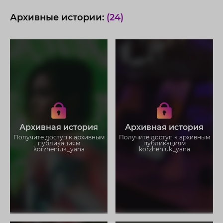
Архивные истории:
(24)
Получите доступ к архивным
Получите доступ к архивным
историям korzheniuk_yana
историям korzheniuk_yana
Не отвлекайтесь на рекламу
Не отвлекайтесь на рекламу
Архивная история
Архивная история
Загружайте истории без
Загружайте истории без
ограничений
ограничений
Получите доступ к архивным
Получите доступ к архивным
публикациям
публикациям
korzheniuk_yana
korzheniuk_yana