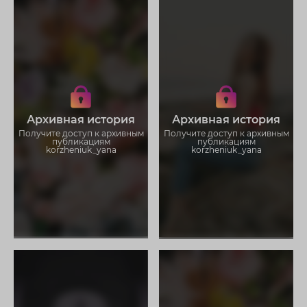
Получите доступ к архивным
Получите доступ к архивным
историям korzheniuk_yana
историям korzheniuk_yana
Не отвлекайтесь на рекламу
Не отвлекайтесь на рекламу
Архивная история
Архивная история
Загружайте истории без
Загружайте истории без
ограничений
ограничений
Получите доступ к архивным
Получите доступ к архивным
публикациям
публикациям
korzheniuk_yana
korzheniuk_yana