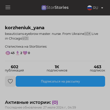
Stor
Stories
RU
korzheniuk_yana
beauticians.eyebrow master. nurse. From Ukraine🇺🇦 Live
in Chicago🇺🇸
Статистика на StorStories:
45
2
0
602
1К
463
публикаций
подписчиков
подписок
Подписаться на рассылку
Активные истории:
(0)
Последнее обновление: 27 июля 2024 г., 04:59