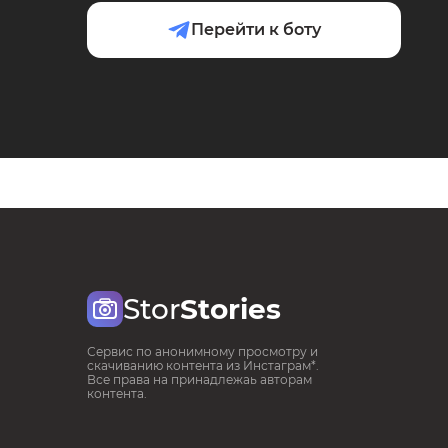
Перейти к боту
Stor
Stories
Сервис по анонимному просмотру и
скачиванию контента из Инстаграм*.
Все права на принадлежаь авторам
контента.