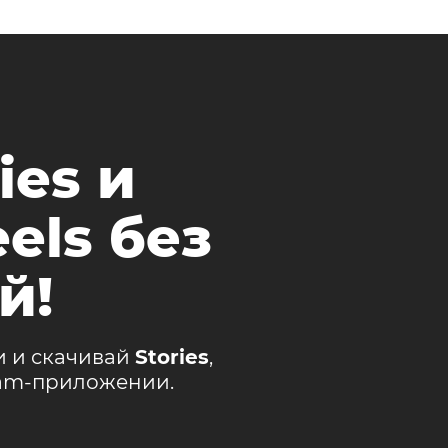
ies и
els без
й!
и и скачивай
Stories
,
ram-приложении.