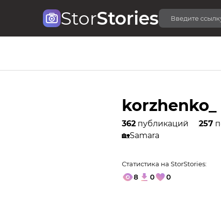
Stor
Stories
korzhenko_
362
публикаций
257
п
🏡Samara
Статистика на StorStories:
8
0
0